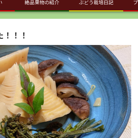
い
絶品果物の紹介
ぶどう栽培日記
プ
た！！！